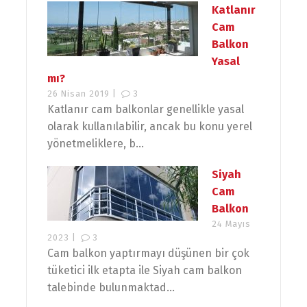
Katlanır
Cam
Balkon
Yasal
mı?
26 Nisan 2019 |
3
Katlanır cam balkonlar genellikle yasal
olarak kullanılabilir, ancak bu konu yerel
yönetmeliklere, b...
Siyah
Cam
Balkon
24 Mayıs
2023 |
3
Cam balkon yaptırmayı düşünen bir çok
tüketici ilk etapta ile Siyah cam balkon
talebinde bulunmaktad...