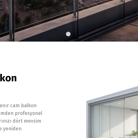
j
lkon
lanır cam balkon
etimden profesyonel
rınızı dört mevsim
le yeniden