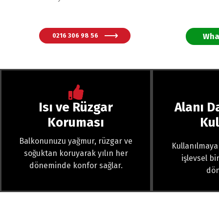
0216 306 98 56
Wha
Isı ve Rüzgar
Alanı D
Koruması
Ku
Balkonunuzu yağmur, rüzgar ve
Kullanılmaya
soğuktan koruyarak yılın her
işlevsel b
döneminde konfor sağlar.
dön