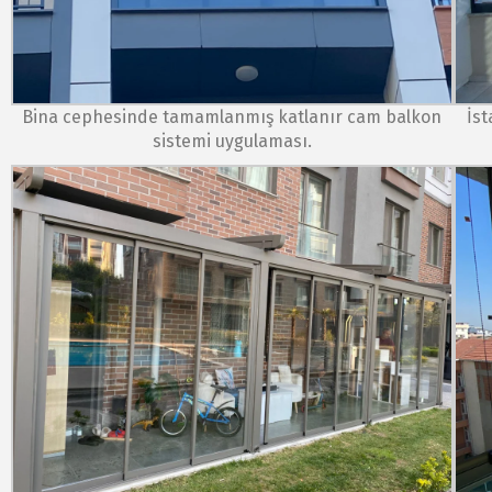
Bina cephesinde tamamlanmış katlanır cam balkon
İs
sistemi uygulaması.