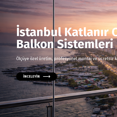
İstanbul Katlanır
Balkon Sistemleri
Ölçüye özel üretim, profesyonel montaj ve ücretsiz k
İNCELEYİN