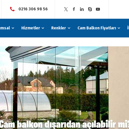
0216 306 98 56
umsal
Hizmetler
Renkler
Cam Balkon Fiyatları