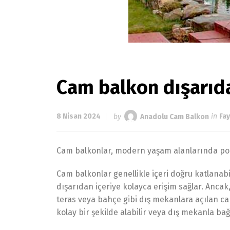
Cam balkon dışarıda
8 Nisan 2024
by
Anadolu Cam Balkon
in
Fay
Cam balkonlar, modern yaşam alanlarında popül
Cam balkonlar genellikle içeri doğru katlanabi
dışarıdan içeriye kolayca erişim sağlar. Ancak,
teras veya bahçe gibi dış mekanlara açılan ca
kolay bir şekilde alabilir veya dış mekanla bağl