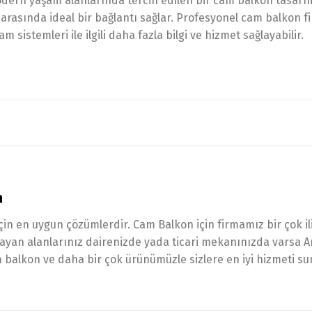
odern yaşam alanlarında tercih edilen bir cam balkon tasarım
arasında ideal bir bağlantı sağlar. Profesyonel cam balkon fi
sistemleri ile ilgili daha fazla bilgi ve hizmet sağlayabilir.
n
çin en uygun çözümlerdir. Cam Balkon için firmamız bir çok i
amayan alanlarınız dairenizde yada ticari mekanınızda varsa
balkon ve daha bir çok ürünümüzle sizlere en iyi hizmeti su