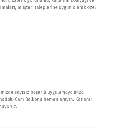
ıdır. Estetik görünümü, kullanım kolaylığı ve
rmaları, müşteri taleplerine uygun olarak özel
limizde sayısız başarılı uygulamaya imza
 Anadolu Cam Balkonu hemen arayın. Katlanır
nuyoruz.