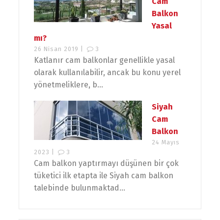
Cam
Balkon
Yasal
mı?
26 Nisan 2019 |
3
Katlanır cam balkonlar genellikle yasal
olarak kullanılabilir, ancak bu konu yerel
yönetmeliklere, b...
Siyah
Cam
Balkon
24 Mayıs
2023 |
3
Cam balkon yaptırmayı düşünen bir çok
tüketici ilk etapta ile Siyah cam balkon
talebinde bulunmaktad...