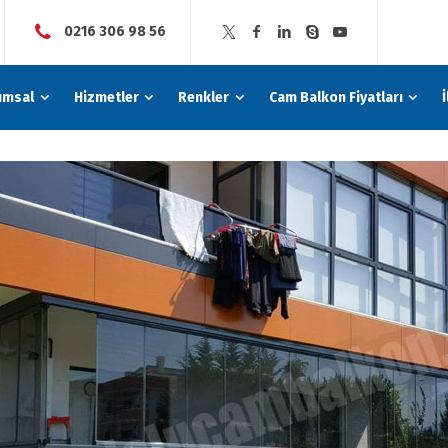
0216 306 98 56
umsal
Hizmetler
Renkler
Cam Balkon Fiyatları