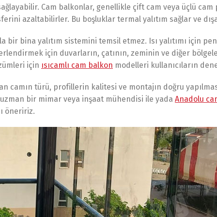
ağlayabilir. Cam balkonlar, genellikle çift cam veya üçlü cam
erini azaltabilirler. Bu boşluklar termal yalıtım sağlar ve dış
 bir bina yalıtım sistemini temsil etmez. Isı yalıtımı için p
eğerlendirmek için duvarların, çatının, zeminin ve diğer bölg
zümleri için
ısıcamlı cam balkon
modelleri kullanıcıların den
ılan camın türü, profillerin kalitesi ve montajın doğru yapılma
, uzman bir mimar veya inşaat mühendisi ile yada
Anadolu ca
ı öneririz.