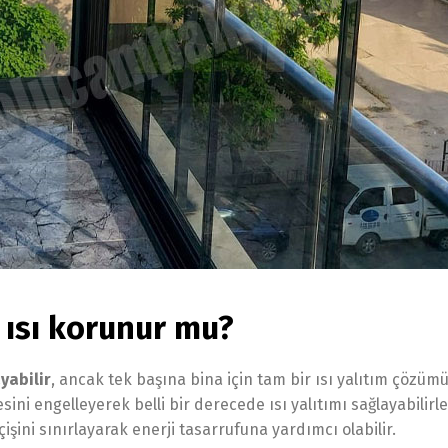
 ısı korunur mu?
yabilir
, ancak tek başına bina için tam bir ısı yalıtım çözüm
ni engelleyerek belli bir derecede ısı yalıtımı sağlayabilirle
işini sınırlayarak enerji tasarrufuna yardımcı olabilir.