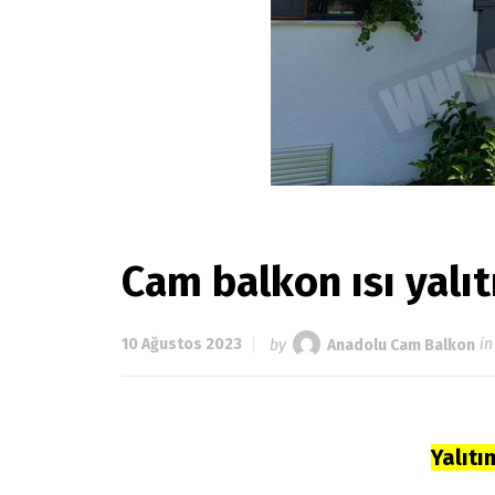
Cam balkon ısı yalıt
10 Ağustos 2023
by
Anadolu Cam Balkon
i
Yalıtı