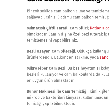
Bir çok şekilde cam balkon silme ve temizleme
sağlayabilirsiniz. 5 adımlı cam balkon temizliği
Mıknatıslı Çiftli Taraflı Cam Silici
;
Katlanır c
olmaktadır. Camın dışına özel bezi tutarak iç 
temizlemesini yapabilirsiniz.
Bezli Uzayan Cam Sileceği
; Oldukça kullanış
ürünlerdendir. Balkondan sarkma, yada
sand
Mikro Fiber Cam Bezi
; Bu bez hayatımızı kola
bezleri kullanıyor ve cam balkonlarda da kul
en uygun ürün olmaktadır.
Buhar Makinesi İle Cam Temizliği
; Kimi kişi
mikrop ve bakterileri kimyasal kullanılmada
temizliği yapılabilmektedir.