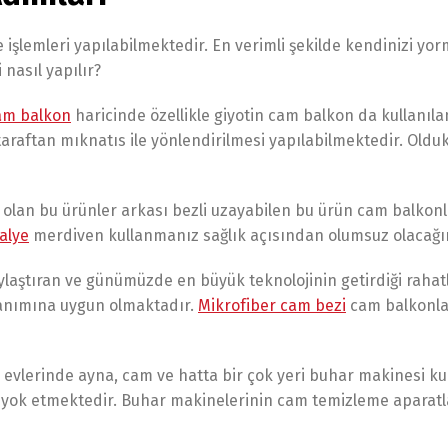
 işlemleri yapılabilmektedir. En verimli şekilde kendinizi y
 nasıl yapılır?
am balkon
haricinde özellikle giyotin cam balkon da kullanılan 
taraftan mıknatıs ile yönlendirilmesi yapılabilmektedir. Olduk
lı olan bu ürünler arkası bezli uzayabilen bu ürün cam balkon
alye
merdiven kullanmanız sağlık açısından olumsuz olacağın
ylaştıran ve günümüzde en büyük teknolojinin getirdiği rahat
lanımına uygun olmaktadır.
Mikrofiber cam bezi
cam balkonlar
ler evlerinde ayna, cam ve hatta bir çok yeri buhar makinesi 
n yok etmektedir. Buhar makinelerinin cam temizleme apara