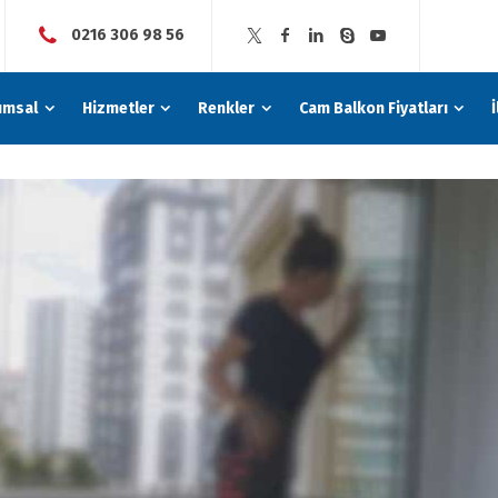
0216 306 98 56
umsal
Hizmetler
Renkler
Cam Balkon Fiyatları