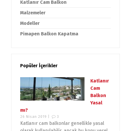
Katlanır Cam Balkon
Malzemeler
Modeller
Pimapen Balkon Kapatma
Popüler İçerikler
Katlanır
Cam
Balkon
Yasal
mı?
26 Nisan 2019 |
3
Katlanır cam balkonlar genellikle yasal
olarak kullanılabilir, ancak bu konu yerel