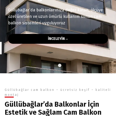
Güllübağlar’da balkonlarınıza değer katan, ölçüye
özel üretilen ve uzun ömürlü kullanım sunan cam
balkon sistemleri uyguluyoruz
İNCELEYİN
→
Güllübağlar cam balkon – ücretsiz keşif – kaliteli
montaj
Güllübağlar’da Balkonlar İçin
Estetik ve Sağlam Cam Balkon