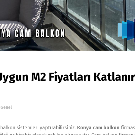
ygun M2 Fiyatları Katlanı
n
Genel
alkon sistemleri yaptırabilirsiniz.
Konya cam balkon
firmas