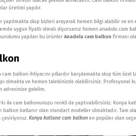
ölçüler birebir olacak şekilde alınacaktır. Cam balkon firmas
lar üretimi yapılır.
yapılmakta olup bizleri arayarak hemen bilgi alabilir ve en 
hemde uygun fiyatlı olmalı diyorsanız hemen anadolu cam balko
kurulumu yapılan bu ürünler
Anadolu cam balkon
firması ol
lkon
da cam balkon ihtiyacını yıllardır karşılamakta olup tüm özel 
pı olmakta ve hemen talebinizde olabilirsiniz. Profesyonel 
n adresinize gelelim.
 farkı ile cam balkonunuzu renkli de yaptırabilirsiniz. Konya 
balkon katlanır olan standart modeller olmaktadır. Tam olar
a çeviriyoruz.
Konya katlanır cam balkon
en popüler olan seçe