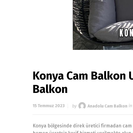
Konya Cam Balkon U
Balkon
15 Temmuz 2023
by
Anadolu Cam Balkon
i
Konya bölgesinde direk üretici firmadan cam b