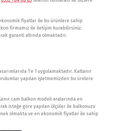
ı
0532 704 08 83
telefon numarası ile bizlere
ekonomik fiyatlar ile bu ürünlere sahip
n firmamız ile iletişim kurabilirsiniz.
arak garanti altında olmaktadır.
tasarımlarıda 1’e 1 uygulamaktadır. Katlanır
kurulumlar yapılan işletmemizden bu ürelere
katlanır cam balkon modeli aralarında en
ak isteğe göre yapılan ölçüler ile balkonuzu
nek olmakta ve en ekonomik fiyatlar ile sahip