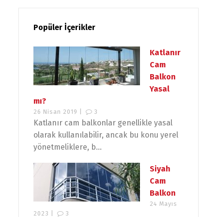
Popüler İçerikler
Katlanır
Cam
Balkon
Yasal
mı?
26 Nisan 2019 |
3
Katlanır cam balkonlar genellikle yasal
olarak kullanılabilir, ancak bu konu yerel
yönetmeliklere, b...
Siyah
Cam
Balkon
24 Mayıs
2023 |
3