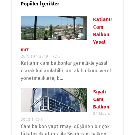
Popüler İçerikler
Katlanır
Cam
Balkon
Yasal
mı?
26 Nisan 2019 |
3
Katlanır cam balkonlar genellikle yasal
olarak kullanılabilir, ancak bu konu yerel
yönetmeliklere, b...
Siyah
Cam
Balkon
24 Mayıs
2023 |
3
Cam balkon yaptırmayı düşünen bir çok
tüketici ilk etapta ile Siyah cam balkon