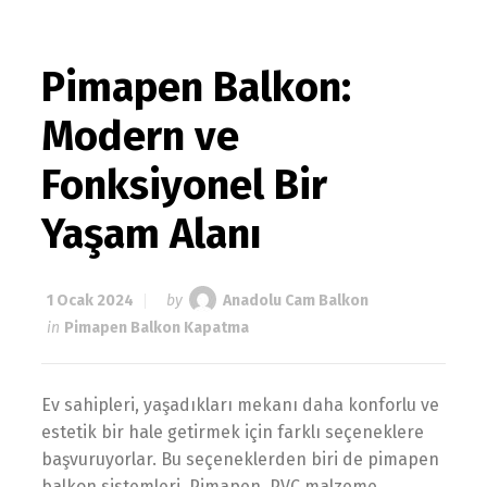
Pimapen Balkon:
Modern ve
Fonksiyonel Bir
Yaşam Alanı
1 Ocak 2024
by
Anadolu Cam Balkon
in
Pimapen Balkon Kapatma
Ev sahipleri, yaşadıkları mekanı daha konforlu ve
estetik bir hale getirmek için farklı seçeneklere
başvuruyorlar. Bu seçeneklerden biri de pimapen
balkon sistemleri. Pimapen, PVC malzeme