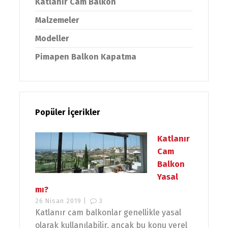
Katlanır Cam Balkon
Malzemeler
Modeller
Pimapen Balkon Kapatma
Popüler İçerikler
Katlanır
Cam
Balkon
Yasal
mı?
26 Nisan 2019 |
3
Katlanır cam balkonlar genellikle yasal
olarak kullanılabilir, ancak bu konu yerel